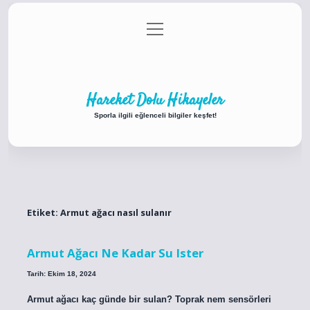
menüyü
Anasayfa
Gizlilik Politikası
Yasal Uyarı
aç
Hakkımızda
Hareket Dolu Hikayeler
Sporla ilgili eğlenceli bilgiler keşfet!
Etiket:
Armut ağacı nasıl sulanır
Armut Ağacı Ne Kadar Su Ister
Tarih: Ekim 18, 2024
Armut ağacı kaç günde bir sulan? Toprak nem sensörleri