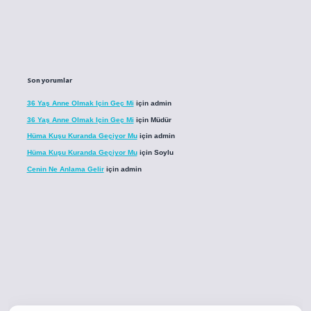
Son yorumlar
36 Yaş Anne Olmak Için Geç Mi
için
admin
36 Yaş Anne Olmak Için Geç Mi
için
Müdür
Hüma Kuşu Kuranda Geçiyor Mu
için
admin
Hüma Kuşu Kuranda Geçiyor Mu
için
Soylu
Cenin Ne Anlama Gelir
için
admin
co
betci giriş
betci giriş
hiltonbet yeni giriş