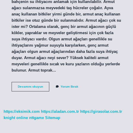
bahçenin su ihtiyacını anlamak için kullanılabilir. Armut
ağacı sulanmazsa meyvedeki taş hücreler çoğalır. Ayva
anaç kullanan bitkiler yirmi günde bir, armut anaç kullanan
bitkiler ise otuz günde bir sulanmalıdır. Armut ağacı çok su
ister mi? Ortalama olarak, genç bir armut ağacının güçlü
kökler, yapraklar ve meyveler geliştirmesi için çok fazla
suya ihtiyacı vardır. Olgun armut ağaçları genellikle su
ihtiyaçlarını yağmur suyuyla karşılarken, genç armut
ağaçları olgun armut ağaçlarından daha fazla suya ihtiyaç
duyar. Armut ağacı neyi sever? Yüksek kaliteli armut
meyveleri genellikle sıcak ve kuru yazların olduğu yerlerde
bulunur. Armut toprak…
Armut
Devamını okuyun
Yorum Bırak
Ağacı
Ne
Kadar
Su
Ister
https://eksimik.com
https://aladan.com.tr
https://girasolar.com.tr
knight online
nttgame
Sitemap