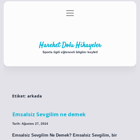
menüyü
Anasayfa
Gizlilik Politikası
Yasal Uyarı
aç
Hakkımızda
Hareket Dolu Hikayeler
Sporla ilgili eğlenceli bilgiler keşfet!
Etiket:
arkada
Emsalsiz Sevgilim ne demek
Tarih: Ağustos 27, 2024
Emsalsiz Sevgilim Ne Demek? Emsalsiz Sevgilim, bir