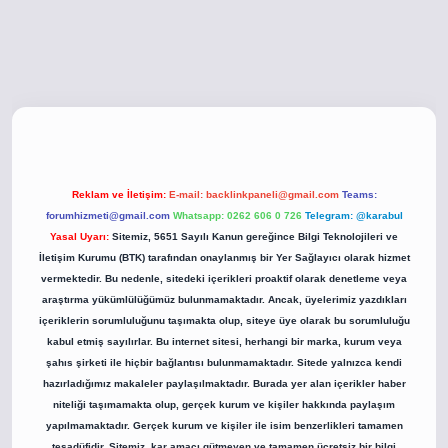
betci giriş
betci giriş
hiltonbet yeni giriş
Reklam ve İletişim:
E-mail:
backlinkpaneli@gmail.com
Teams:
forumhizmeti@gmail.com
Whatsapp: 0262 606 0 726
Telegram: @karabul
Yasal Uyarı:
Sitemiz, 5651 Sayılı Kanun gereğince Bilgi Teknolojileri ve
İletişim Kurumu (BTK) tarafından onaylanmış bir Yer Sağlayıcı olarak hizmet
vermektedir. Bu nedenle, sitedeki içerikleri proaktif olarak denetleme veya
araştırma yükümlülüğümüz bulunmamaktadır. Ancak, üyelerimiz yazdıkları
içeriklerin sorumluluğunu taşımakta olup, siteye üye olarak bu sorumluluğu
kabul etmiş sayılırlar. Bu internet sitesi, herhangi bir marka, kurum veya
şahıs şirketi ile hiçbir bağlantısı bulunmamaktadır. Sitede yalnızca kendi
hazırladığımız makaleler paylaşılmaktadır. Burada yer alan içerikler haber
niteliği taşımamakta olup, gerçek kurum ve kişiler hakkında paylaşım
yapılmamaktadır. Gerçek kurum ve kişiler ile isim benzerlikleri tamamen
tesadüfidir. Sitemiz, kar amacı gütmeyen ve tamamen ücretsiz bir bilgi