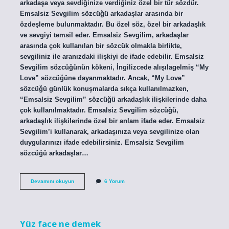
arkadaşa veya sevdiğinize verdiğiniz özel bir tür sözdür.
Emsalsiz Sevgilim sözcüğü arkadaşlar arasında bir
özdeşleme bulunmaktadır. Bu özel söz, özel bir arkadaşlık
ve sevgiyi temsil eder. Emsalsiz Sevgilim, arkadaşlar
arasında çok kullanılan bir sözcük olmakla birlikte,
sevgiliniz ile aranızdaki ilişkiyi de ifade edebilir. Emsalsiz
Sevgilim sözcüğünün kökeni, İngilizcede alışılagelmiş “My
Love” sözcüğüne dayanmaktadır. Ancak, “My Love”
sözcüğü günlük konuşmalarda sıkça kullanılmazken,
“Emsalsiz Sevgilim” sözcüğü arkadaşlık ilişkilerinde daha
çok kullanılmaktadır. Emsalsiz Sevgilim sözcüğü,
arkadaşlık ilişkilerinde özel bir anlam ifade eder. Emsalsiz
Sevgilim’i kullanarak, arkadaşınıza veya sevgilinize olan
duygularınızı ifade edebilirsiniz. Emsalsiz Sevgilim
sözcüğü arkadaşlar…
Emsalsiz
Devamını okuyun
6 Yorum
Sevgilim
ne
demek
Yüz face ne demek