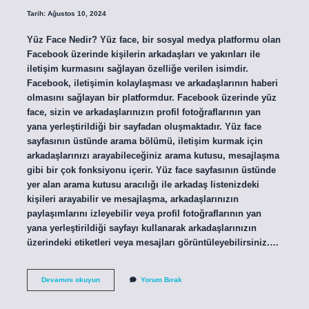
Tarih: Ağustos 10, 2024
Yüz Face Nedir? Yüz face, bir sosyal medya platformu olan
Facebook üzerinde kişilerin arkadaşları ve yakınları ile
iletişim kurmasını sağlayan özelliğe verilen isimdir.
Facebook, iletişimin kolaylaşması ve arkadaşlarının haberi
olmasını sağlayan bir platformdur. Facebook üzerinde yüz
face, sizin ve arkadaşlarınızın profil fotoğraflarının yan
yana yerleştirildiği bir sayfadan oluşmaktadır. Yüz face
sayfasının üstünde arama bölümü, iletişim kurmak için
arkadaşlarınızı arayabileceğiniz arama kutusu, mesajlaşma
gibi bir çok fonksiyonu içerir. Yüz face sayfasının üstünde
yer alan arama kutusu aracılığı ile arkadaş listenizdeki
kişileri arayabilir ve mesajlaşma, arkadaşlarınızın
paylaşımlarını izleyebilir veya profil fotoğraflarının yan
yana yerleştirildiği sayfayı kullanarak arkadaşlarınızın
üzerindeki etiketleri veya mesajları görüntüleyebilirsiniz.…
Yüz
Devamını okuyun
Yorum Bırak
face
ne
demek