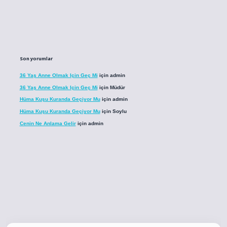
Son yorumlar
36 Yaş Anne Olmak Için Geç Mi
için
admin
36 Yaş Anne Olmak Için Geç Mi
için
Müdür
Hüma Kuşu Kuranda Geçiyor Mu
için
admin
Hüma Kuşu Kuranda Geçiyor Mu
için
Soylu
Cenin Ne Anlama Gelir
için
admin
co
betci giriş
betci giriş
hiltonbet yeni giriş