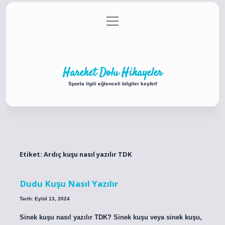
menüyü
Anasayfa
Gizlilik Politikası
Yasal Uyarı
aç
Hakkımızda
Hareket Dolu Hikayeler
Sporla ilgili eğlenceli bilgiler keşfet!
Etiket:
Ardıç kuşu nasıl yazılır TDK
Dudu Kuşu Nasıl Yazılır
Tarih: Eylül 13, 2024
Sinek kuşu nasıl yazılır TDK? Sinek kuşu veya sinek kuşu,