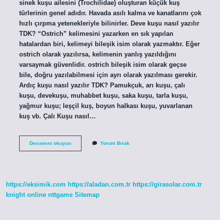
sinek kuşu ailesini (Trochilidae) oluşturan küçük kuş
türlerinin genel adıdır. Havada asılı kalma ve kanatlarını çok
hızlı çırpma yetenekleriyle bilinirler. Deve kuşu nasıl yazılır
TDK? “Ostrich” kelimesini yazarken en sık yapılan
hatalardan biri, kelimeyi bileşik isim olarak yazmaktır. Eğer
ostrich olarak yazılırsa, kelimenin yanlış yazıldığını
varsaymak güvenlidir. ostrich bileşik isim olarak geçse
bile, doğru yazılabilmesi için ayrı olarak yazılması gerekir.
Ardıç kuşu nasıl yazılır TDK? Pamukçuk, arı kuşu, çalı
kuşu, devekuşu, muhabbet kuşu, saka kuşu, tarla kuşu,
yağmur kuşu; leşçil kuş, boyun halkası kuşu, yuvarlanan
kuş vb. Çalı Kuşu nasıl…
Dudu
Devamını okuyun
Yorum Bırak
Kuşu
Nasıl
Yazılır
https://eksimik.com
https://aladan.com.tr
https://girasolar.com.tr
knight online
nttgame
Sitemap