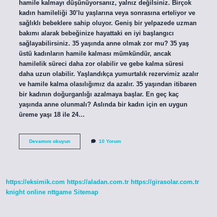
hamile kalmayı düşünüyorsanız, yalnız değilsiniz. Birçok
kadın hamileliği 30’lu yaşlarına veya sonrasına erteliyor ve
sağlıklı bebeklere sahip oluyor. Geniş bir yelpazede uzman
bakımı alarak bebeğinize hayattaki en iyi başlangıcı
sağlayabilirsiniz. 35 yaşında anne olmak zor mu? 35 yaş
üstü kadınların hamile kalması mümkündür, ancak
hamilelik süreci daha zor olabilir ve gebe kalma süresi
daha uzun olabilir. Yaşlandıkça yumurtalık rezervimiz azalır
ve hamile kalma olasılığımız da azalır. 35 yaşından itibaren
bir kadının doğurganlığı azalmaya başlar. En geç kaç
yaşında anne olunmalı? Aslında bir kadın için en uygun
üreme yaşı 18 ile 24…
36
Devamını okuyun
10 Yorum
Yaş
Anne
Olmak
Için
Geç
https://eksimik.com
https://aladan.com.tr
https://girasolar.com.tr
Mi
knight online
nttgame
Sitemap