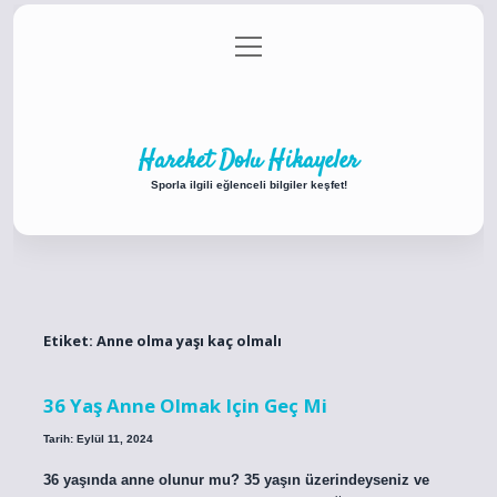
menüyü
Anasayfa
Gizlilik Politikası
Yasal Uyarı
aç
Hakkımızda
Hareket Dolu Hikayeler
Sporla ilgili eğlenceli bilgiler keşfet!
Etiket:
Anne olma yaşı kaç olmalı
36 Yaş Anne Olmak Için Geç Mi
Tarih: Eylül 11, 2024
36 yaşında anne olunur mu? 35 yaşın üzerindeyseniz ve