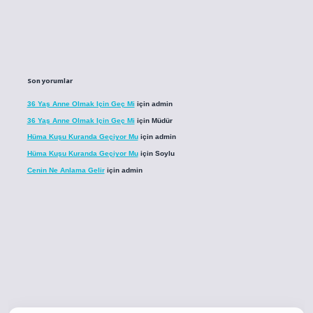
Son yorumlar
36 Yaş Anne Olmak Için Geç Mi
için
admin
36 Yaş Anne Olmak Için Geç Mi
için
Müdür
Hüma Kuşu Kuranda Geçiyor Mu
için
admin
Hüma Kuşu Kuranda Geçiyor Mu
için
Soylu
Cenin Ne Anlama Gelir
için
admin
o
betci giriş
betci giriş
hiltonbet yeni giriş