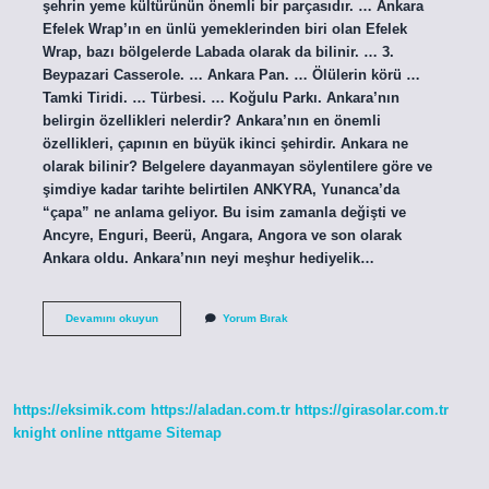
şehrin yeme kültürünün önemli bir parçasıdır. … Ankara
Efelek Wrap’ın en ünlü yemeklerinden biri olan Efelek
Wrap, bazı bölgelerde Labada olarak da bilinir. … 3.
Beypazari Casserole. … Ankara Pan. … Ölülerin körü …
Tamki Tiridi. … Türbesi. … Koğulu Parkı. Ankara’nın
belirgin özellikleri nelerdir? Ankara’nın en önemli
özellikleri, çapının en büyük ikinci şehirdir. Ankara ne
olarak bilinir? Belgelere dayanmayan söylentilere göre ve
şimdiye kadar tarihte belirtilen ANKYRA, Yunanca’da
“çapa” ne anlama geliyor. Bu isim zamanla değişti ve
Ancyre, Enguri, Beerü, Angara, Angora ve son olarak
Ankara oldu. Ankara’nın neyi meşhur hediyelik…
Ankara
Devamını okuyun
Yorum Bırak
Neyi
Ile
Tanınır
https://eksimik.com
https://aladan.com.tr
https://girasolar.com.tr
knight online
nttgame
Sitemap