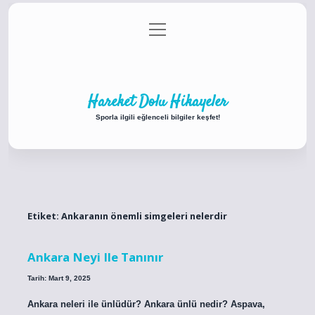
menüyü
Anasayfa
Gizlilik Politikası
Yasal Uyarı
aç
Hakkımızda
Hareket Dolu Hikayeler
Sporla ilgili eğlenceli bilgiler keşfet!
Etiket:
Ankaranın önemli simgeleri nelerdir
Ankara Neyi Ile Tanınır
Tarih: Mart 9, 2025
Ankara neleri ile ünlüdür? Ankara ünlü nedir? Aspava,