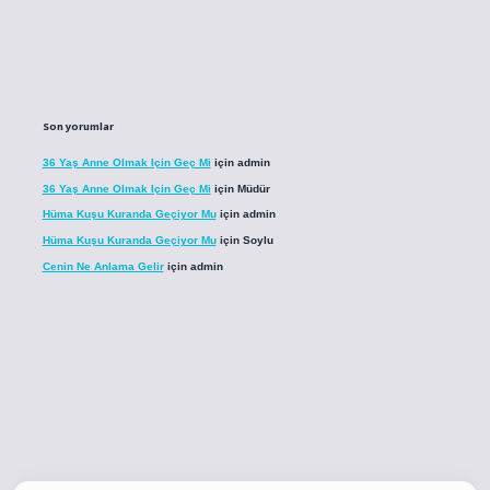
Son yorumlar
36 Yaş Anne Olmak Için Geç Mi
için
admin
36 Yaş Anne Olmak Için Geç Mi
için
Müdür
Hüma Kuşu Kuranda Geçiyor Mu
için
admin
Hüma Kuşu Kuranda Geçiyor Mu
için
Soylu
Cenin Ne Anlama Gelir
için
admin
o
betci giriş
betci giriş
hiltonbet yeni giriş