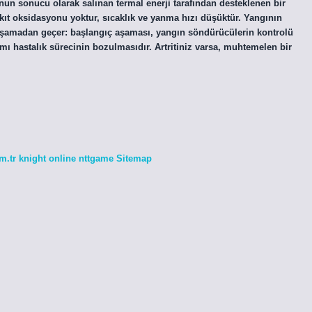
un sonucu olarak salınan termal enerji tarafından desteklenen bir
t oksidasyonu yoktur, sıcaklık ve yanma hızı düşüktür. Yangının
aşamadan geçer: başlangıç ​​aşaması, yangın söndürücülerin kontrolü
ı hastalık sürecinin bozulmasıdır. Artritiniz varsa, muhtemelen bir
m.tr
knight online
nttgame
Sitemap