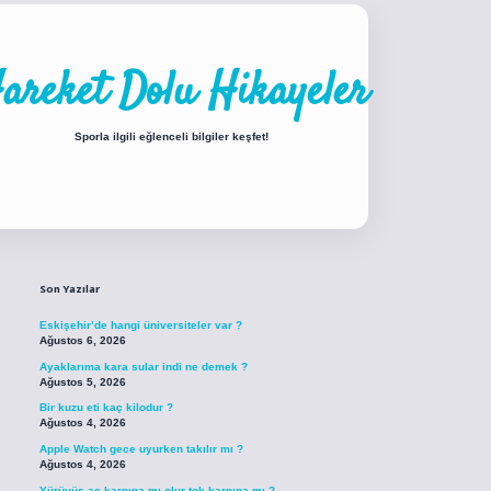
areket Dolu Hikayeler
Sporla ilgili eğlenceli bilgiler keşfet!
Sidebar
piabellacasino sitesi
https://www.betexper.xyz/
betci.co
betci giriş
betci gir
Son Yazılar
Eskişehir’de hangi üniversiteler var ?
Ağustos 6, 2026
Ayaklarıma kara sular indi ne demek ?
Ağustos 5, 2026
Bir kuzu eti kaç kilodur ?
Ağustos 4, 2026
Apple Watch gece uyurken takılır mı ?
Ağustos 4, 2026
Yürüyüş aç karnına mı olur tok karnına mı ?