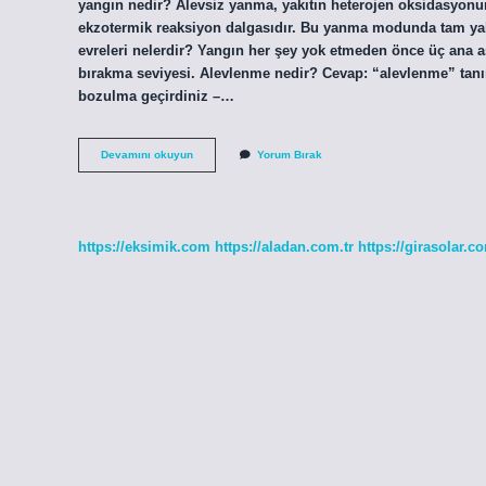
yangın nedir? Alevsiz yanma, yakıtın heterojen oksidasyonun
ekzotermik reaksiyon dalgasıdır. Bu yanma modunda tam yakı
evreleri nelerdir? Yangın her şey yok etmeden önce üç ana 
bırakma seviyesi. Alevlenme nedir? Cevap: “alevlenme” tanım
bozulma geçirdiniz –…
Alevlenme
Devamını okuyun
Yorum Bırak
Nedir
Yangın
https://eksimik.com
https://aladan.com.tr
https://girasolar.co