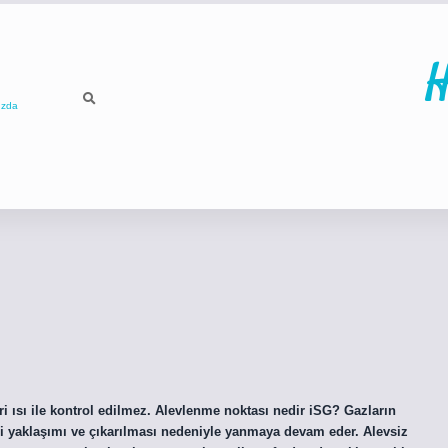
H
ızda
ilbet
betci
i ısı ile kontrol edilmez. Alevlenme noktası nedir iSG? Gazların
ici yaklaşımı ve çıkarılması nedeniyle yanmaya devam eder. Alevsiz