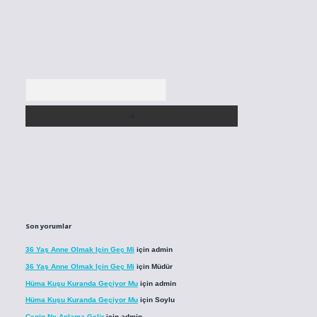
Arama
Son yorumlar
36 Yaş Anne Olmak Için Geç Mi
için
admin
36 Yaş Anne Olmak Için Geç Mi
için
Müdür
Hüma Kuşu Kuranda Geçiyor Mu
için
admin
Hüma Kuşu Kuranda Geçiyor Mu
için
Soylu
Cenin Ne Anlama Gelir
için
admin