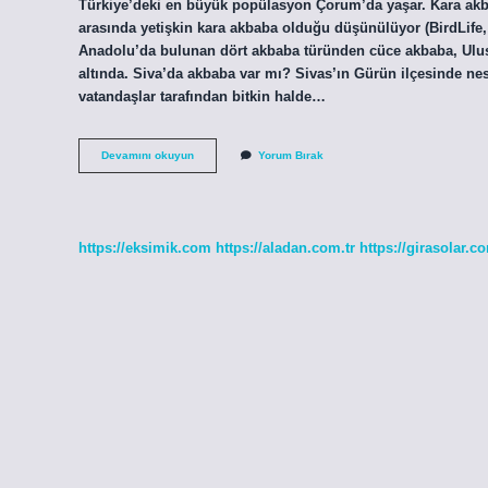
Türkiye’deki en büyük popülasyon Çorum’da yaşar. Kara akba
arasında yetişkin kara akbaba olduğu düşünülüyor (BirdLife, 2
Anadolu’da bulunan dört akbaba türünden cüce akbaba, Ulusla
altında. Siva’da akbaba var mı? Sivas’ın Gürün ilçesinde nes
vatandaşlar tarafından bitkin halde…
Akbabalar
Devamını okuyun
Yorum Bırak
Türkiyede
Nerede
Yaşar
https://eksimik.com
https://aladan.com.tr
https://girasolar.co