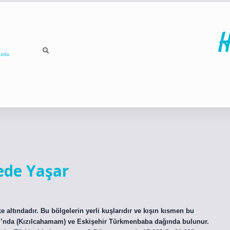
H
ızda
ilbet
betci
ede Yaşar
 altındadır. Bu bölgelerin yerli kuşlarıdır ve kışın kısmen bu
rkı’nda (Kızılcahamam) ve Eskişehir Türkmenbaba dağında bulunur.