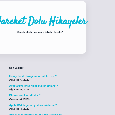
areket Dolu Hikayeler
Sporla ilgili eğlenceli bilgiler keşfet!
Sidebar
piabellacasino sitesi
https://www.betexper.xyz/
betci.co
betci giriş
betci gir
Son Yazılar
Eskişehir’de hangi üniversiteler var ?
Ağustos 6, 2026
Ayaklarıma kara sular indi ne demek ?
Ağustos 5, 2026
Bir kuzu eti kaç kilodur ?
Ağustos 4, 2026
Apple Watch gece uyurken takılır mı ?
Ağustos 4, 2026
Yürüyüş aç karnına mı olur tok karnına mı ?