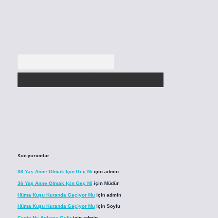
Arama
Son yorumlar
36 Yaş Anne Olmak Için Geç Mi
için
admin
36 Yaş Anne Olmak Için Geç Mi
için
Müdür
Hüma Kuşu Kuranda Geçiyor Mu
için
admin
Hüma Kuşu Kuranda Geçiyor Mu
için
Soylu
Cenin Ne Anlama Gelir
için
admin