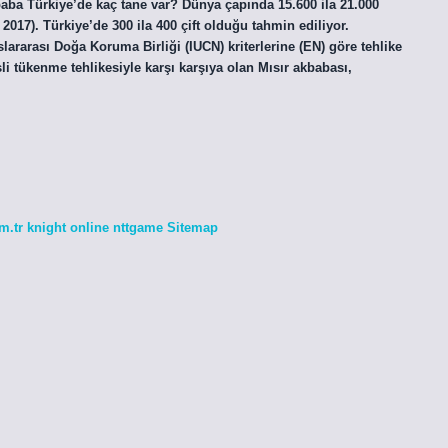
ba Türkiye’de kaç tane var? Dünya çapında 15.600 ila 21.000
017). Türkiye’de 300 ila 400 çift olduğu tahmin ediliyor.
rarası Doğa Koruma Birliği (IUCN) kriterlerine (EN) göre tehlike
li tükenme tehlikesiyle karşı karşıya olan Mısır akbabası,
m.tr
knight online
nttgame
Sitemap