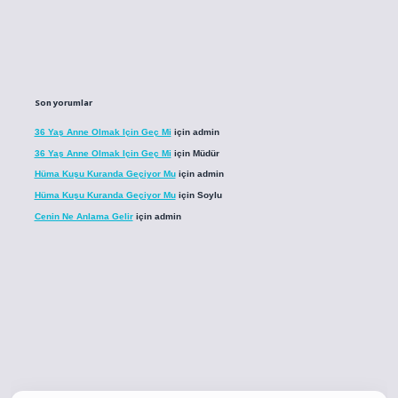
Son yorumlar
36 Yaş Anne Olmak Için Geç Mi
için
admin
36 Yaş Anne Olmak Için Geç Mi
için
Müdür
Hüma Kuşu Kuranda Geçiyor Mu
için
admin
Hüma Kuşu Kuranda Geçiyor Mu
için
Soylu
Cenin Ne Anlama Gelir
için
admin
co
betci giriş
betci giriş
hiltonbet yeni giriş