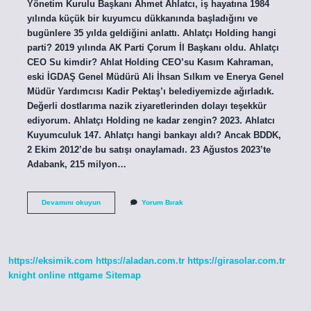
Yönetim Kurulu Başkanı Ahmet Ahlatcı, iş hayatına 1984
yılında küçük bir kuyumcu dükkanında başladığını ve
bugünlere 35 yılda geldiğini anlattı. Ahlatçı Holding hangi
parti? 2019 yılında AK Parti Çorum İl Başkanı oldu. Ahlatçı
CEO Su kimdir? Ahlat Holding CEO’su Kasım Kahraman,
eski İGDAŞ Genel Müdürü Ali İhsan Sılkım ve Enerya Genel
Müdür Yardımcısı Kadir Pektaş’ı belediyemizde ağırladık.
Değerli dostlarıma nazik ziyaretlerinden dolayı teşekkür
ediyorum. Ahlatçı Holding ne kadar zengin? 2023. Ahlatcı
Kuyumculuk 147. Ahlatçı hangi bankayı aldı? Ancak BDDK,
2 Ekim 2012’de bu satışı onaylamadı. 23 Ağustos 2023’te
Adabank, 215 milyon…
Ahlatçı
Devamını okuyun
Yorum Bırak
Yatırım
Sahibi
Kim
https://eksimik.com
https://aladan.com.tr
https://girasolar.com.tr
knight online
nttgame
Sitemap