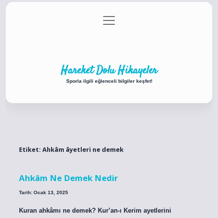
menüyü
Anasayfa
Gizlilik Politikası
Yasal Uyarı
aç
Hakkımızda
Hareket Dolu Hikayeler
Sporla ilgili eğlenceli bilgiler keşfet!
Etiket:
Ahkâm âyetleri ne demek
Ahkâm Ne Demek Nedir
Tarih: Ocak 13, 2025
Kuran ahkâmı ne demek? Kur’an-ı Kerim ayetlerini