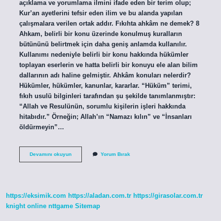
açıklama ve yorumlama ilmini ifade eden bir terim olup;
Kur’an ayetlerini tefsir eden ilim ve bu alanda yapılan
çalışmalara verilen ortak addır. Fıkıhta ahkâm ne demek? 8
Ahkam, belirli bir konu üzerinde konulmuş kuralların
bütününü belirtmek için daha geniş anlamda kullanılır.
Kullanımı nedeniyle belirli bir konu hakkında hükümler
toplayan eserlerin ve hatta belirli bir konuyu ele alan bilim
dallarının adı haline gelmiştir. Ahkâm konuları nelerdir?
Hükümler, hükümler, kanunlar, kararlar. “Hüküm” terimi,
fıkıh usulü bilginleri tarafından şu şekilde tanımlanmıştır:
“Allah ve Resulünün, sorumlu kişilerin işleri hakkında
hitabıdır.” Örneğin; Allah’ın “Namazı kılın” ve “İnsanları
öldürmeyin”…
Ahkâm
Devamını okuyun
Yorum Bırak
Ne
Demek
Nedir
https://eksimik.com
https://aladan.com.tr
https://girasolar.com.tr
knight online
nttgame
Sitemap