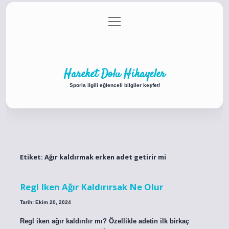
menüyü
Anasayfa
Gizlilik Politikası
Yasal Uyarı
aç
Hakkımızda
Hareket Dolu Hikayeler
Sporla ilgili eğlenceli bilgiler keşfet!
Etiket:
Ağır kaldırmak erken adet getirir mi
Regl Iken Ağır Kaldırırsak Ne Olur
Tarih: Ekim 20, 2024
Regl iken ağır kaldırılır mı? Özellikle adetin ilk birkaç