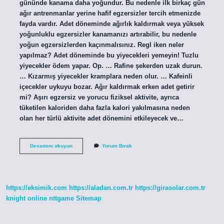
gününde kanama daha yoğundur. Bu nedenle ilk birkaç gün
ağır antrenmanlar yerine hafif egzersizler tercih etmenizde
fayda vardır. Adet döneminde ağırlık kaldırmak veya yüksek
yoğunluklu egzersizler kanamanızı artırabilir, bu nedenle
yoğun egzersizlerden kaçınmalısınız. Regl iken neler
yapılmaz? Adet döneminde bu yiyecekleri yemeyin! Tuzlu
yiyecekler ödem yapar. Op. … Rafine şekerden uzak durun.
… Kızarmış yiyecekler kramplara neden olur. … Kafeinli
içecekler uykuyu bozar. Ağır kaldırmak erken adet getirir
mi? Aşırı egzersiz ve yorucu fiziksel aktivite, ayrıca
tüketilen kaloriden daha fazla kalori yakılmasına neden
olan her türlü aktivite adet dönemini etkileyecek ve…
Regl
Devamını okuyun
Yorum Bırak
Iken
Ağır
Kaldırırsak
Ne
Olur
https://eksimik.com
https://aladan.com.tr
https://girasolar.com.tr
knight online
nttgame
Sitemap