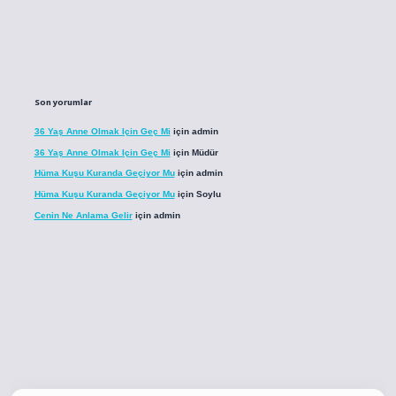
Son yorumlar
36 Yaş Anne Olmak Için Geç Mi
için
admin
36 Yaş Anne Olmak Için Geç Mi
için
Müdür
Hüma Kuşu Kuranda Geçiyor Mu
için
admin
Hüma Kuşu Kuranda Geçiyor Mu
için
Soylu
Cenin Ne Anlama Gelir
için
admin
co
betci giriş
betci giriş
hiltonbet yeni giriş