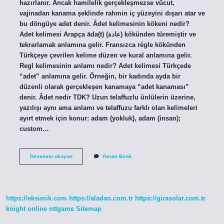
hazırlanır. Ancak hamilelik gerçekleşmezse vücut,
vajinadan kanama şeklinde rahmin iç yüzeyini dışarı atar ve
bu döngüye adet denir. Âdet kelimesinin kökeni nedir?
Adet kelimesi Arapça āda(t) (عادة) kökünden türemiştir ve
tekrarlamak anlamına gelir. Fransızca régle kökünden
Türkçeye çevrilen kelime düzen ve kural anlamına gelir.
Regl kelimesinin anlamı nedir? Adet kelimesi Türkçede
“adet” anlamına gelir. Örneğin, bir kadında ayda bir
düzenli olarak gerçekleşen kanamaya “adet kanaması”
denir. Âdet nedir TDK? Uzun telaffuzlu ünlülerin üzerine,
yazılışı aynı ama anlamı ve telaffuzu farklı olan kelimeleri
ayırt etmek için konur: adam (yokluk), adam (insan);
custom…
Âdet
Devamını okuyun
Yorum Bırak
Ne
Demek
Kelime
Anlamı
https://eksimik.com
https://aladan.com.tr
https://girasolar.com.tr
knight online
nttgame
Sitemap