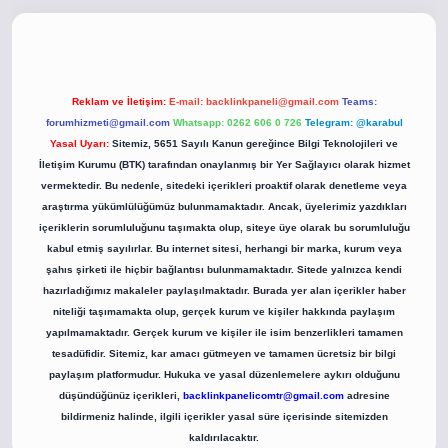
iltonbet yeni giriş
Reklam ve İletişim:
E-mail:
backlinkpaneli@gmail.com
Teams:
forumhizmeti@gmail.com
Whatsapp: 0262 606 0 726
Telegram: @karabul
Yasal Uyarı:
Sitemiz, 5651 Sayılı Kanun gereğince Bilgi Teknolojileri ve
İletişim Kurumu (BTK) tarafından onaylanmış bir Yer Sağlayıcı olarak hizmet
vermektedir. Bu nedenle, sitedeki içerikleri proaktif olarak denetleme veya
araştırma yükümlülüğümüz bulunmamaktadır. Ancak, üyelerimiz yazdıkları
içeriklerin sorumluluğunu taşımakta olup, siteye üye olarak bu sorumluluğu
kabul etmiş sayılırlar. Bu internet sitesi, herhangi bir marka, kurum veya
şahıs şirketi ile hiçbir bağlantısı bulunmamaktadır. Sitede yalnızca kendi
hazırladığımız makaleler paylaşılmaktadır. Burada yer alan içerikler haber
niteliği taşımamakta olup, gerçek kurum ve kişiler hakkında paylaşım
yapılmamaktadır. Gerçek kurum ve kişiler ile isim benzerlikleri tamamen
tesadüfidir. Sitemiz, kar amacı gütmeyen ve tamamen ücretsiz bir bilgi
paylaşım platformudur. Hukuka ve yasal düzenlemelere aykırı olduğunu
düşündüğünüz içerikleri,
backlinkpanelicomtr@gmail.com
adresine
bildirmeniz halinde, ilgili içerikler yasal süre içerisinde sitemizden
kaldırılacaktır.