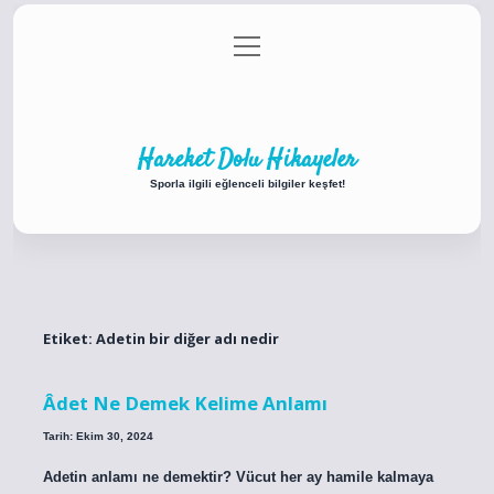
menüyü
Anasayfa
Gizlilik Politikası
Yasal Uyarı
aç
Hakkımızda
Hareket Dolu Hikayeler
Sporla ilgili eğlenceli bilgiler keşfet!
Etiket:
Adetin bir diğer adı nedir
Âdet Ne Demek Kelime Anlamı
Tarih: Ekim 30, 2024
Adetin anlamı ne demektir? Vücut her ay hamile kalmaya