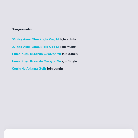
Son yorumlar
36 Yaş Anne Olmak Için Geç Mi
için
admin
36 Yaş Anne Olmak Için Geç Mi
için
Müdür
Hüma Kuşu Kuranda Geçiyor Mu
için
admin
Hüma Kuşu Kuranda Geçiyor Mu
için
Soylu
Cenin Ne Anlama Gelir
için
admin
o
betci giriş
betci giriş
hiltonbet yeni giriş