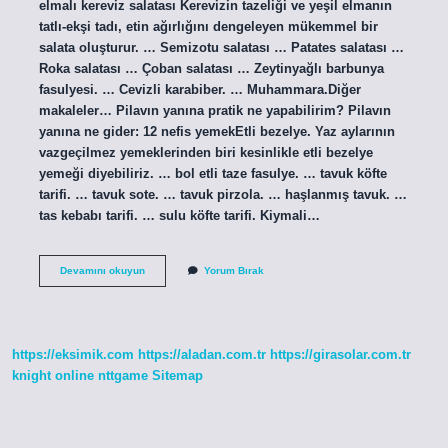
elmalı kereviz salatası Kerevizin tazeliği ve yeşil elmanın
tatlı-ekşi tadı, etin ağırlığını dengeleyen mükemmel bir
salata oluşturur. … Semizotu salatası … Patates salatası …
Roka salatası … Çoban salatası … Zeytinyağlı barbunya
fasulyesi. … Cevizli karabiber. … Muhammara.Diğer
makaleler… Pilavın yanına pratik ne yapabilirim? Pilavın
yanına ne gider: 12 nefis yemekEtli bezelye. Yaz aylarının
vazgeçilmez yemeklerinden biri kesinlikle etli bezelye
yemeği diyebiliriz. … bol etli taze fasulye. … tavuk köfte
tarifi. … tavuk sote. … tavuk pirzola. … haşlanmış tavuk. …
tas kebabı tarifi. … sulu köfte tarifi. Kiymali…
Etli
Devamını okuyun
Yorum Bırak
Pilav
Yanına
Ne
Iyi
Gider
https://eksimik.com
https://aladan.com.tr
https://girasolar.com.tr
knight online
nttgame
Sitemap