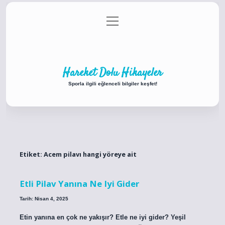
menüyü
Anasayfa
Gizlilik Politikası
Yasal Uyarı
aç
Hakkımızda
Hareket Dolu Hikayeler
Sporla ilgili eğlenceli bilgiler keşfet!
Etiket:
Acem pilavı hangi yöreye ait
Etli Pilav Yanına Ne Iyi Gider
Tarih: Nisan 4, 2025
Etin yanına en çok ne yakışır? Etle ne iyi gider? Yeşil