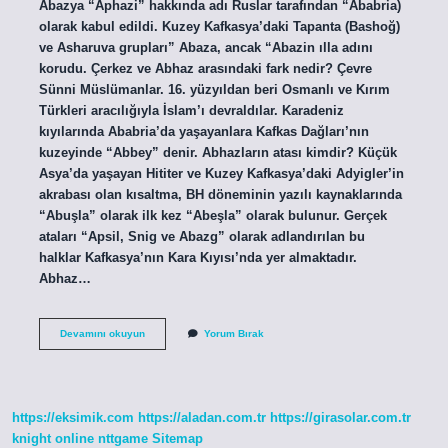
Abazya “Aphazi” hakkında adı Ruslar tarafından “Ababria)
olarak kabul edildi. Kuzey Kafkasya’daki Tapanta (Bashoğ)
ve Asharuva grupları” Abaza, ancak “Abazin ılla adını
korudu. Çerkez ve Abhaz arasındaki fark nedir? Çevre
Sünni Müslümanlar. 16. yüzyıldan beri Osmanlı ve Kırım
Türkleri aracılığıyla İslam’ı devraldılar. Karadeniz
kıyılarında Ababria’da yaşayanlara Kafkas Dağları’nın
kuzeyinde “Abbey” denir. Abhazların atası kimdir? Küçük
Asya’da yaşayan Hititer ve Kuzey Kafkasya’daki Adyigler’in
akrabası olan kısaltma, BH döneminin yazılı kaynaklarında
“Abuşla” olarak ilk kez “Abeşla” olarak bulunur. Gerçek
ataları “Apsil, Snig ve Abazg” olarak adlandırılan bu
halklar Kafkasya’nın Kara Kıyısı’nda yer almaktadır.
Abhaz…
Abzeh
Devamını okuyun
Yorum Bırak
Ve
Abhaz
Aynı
Mı
https://eksimik.com
https://aladan.com.tr
https://girasolar.com.tr
knight online
nttgame
Sitemap