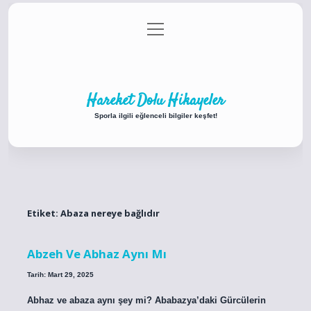
menüyü
Anasayfa
Gizlilik Politikası
Yasal Uyarı
aç
Hakkımızda
Hareket Dolu Hikayeler
Sporla ilgili eğlenceli bilgiler keşfet!
Etiket:
Abaza nereye bağlıdır
Abzeh Ve Abhaz Aynı Mı
Tarih: Mart 29, 2025
Abhaz ve abaza aynı şey mi? Ababazya’daki Gürcülerin