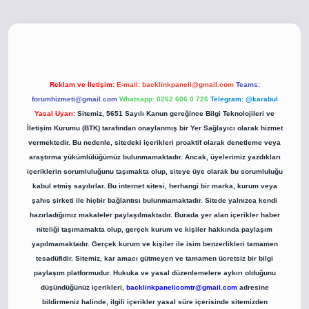
betci giriş
betci giriş
hiltonbet yeni giriş
Reklam ve İletişim:
E-mail:
backlinkpaneli@gmail.com
Teams:
forumhizmeti@gmail.com
Whatsapp: 0262 606 0 726
Telegram: @karabul
Yasal Uyarı:
Sitemiz, 5651 Sayılı Kanun gereğince Bilgi Teknolojileri ve
İletişim Kurumu (BTK) tarafından onaylanmış bir Yer Sağlayıcı olarak hizmet
vermektedir. Bu nedenle, sitedeki içerikleri proaktif olarak denetleme veya
araştırma yükümlülüğümüz bulunmamaktadır. Ancak, üyelerimiz yazdıkları
içeriklerin sorumluluğunu taşımakta olup, siteye üye olarak bu sorumluluğu
kabul etmiş sayılırlar. Bu internet sitesi, herhangi bir marka, kurum veya
şahıs şirketi ile hiçbir bağlantısı bulunmamaktadır. Sitede yalnızca kendi
hazırladığımız makaleler paylaşılmaktadır. Burada yer alan içerikler haber
niteliği taşımamakta olup, gerçek kurum ve kişiler hakkında paylaşım
yapılmamaktadır. Gerçek kurum ve kişiler ile isim benzerlikleri tamamen
tesadüfidir. Sitemiz, kar amacı gütmeyen ve tamamen ücretsiz bir bilgi
paylaşım platformudur. Hukuka ve yasal düzenlemelere aykırı olduğunu
düşündüğünüz içerikleri,
backlinkpanelicomtr@gmail.com
adresine
bildirmeniz halinde, ilgili içerikler yasal süre içerisinde sitemizden