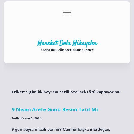
menüyü
Anasayfa
Gizlilik Politikası
Yasal Uyarı
aç
Hakkımızda
Hareket Dolu Hikayeler
Sporla ilgili eğlenceli bilgiler keşfet!
Etiket:
9 günlük bayram tatili özel sektörü kapsıyor mu
9 Nisan Arefe Günü Resmî Tatil Mi
Tarih: Kasım 9, 2024
9 gün bayram tatili var mı? Cumhurbaşkanı Erdoğan,