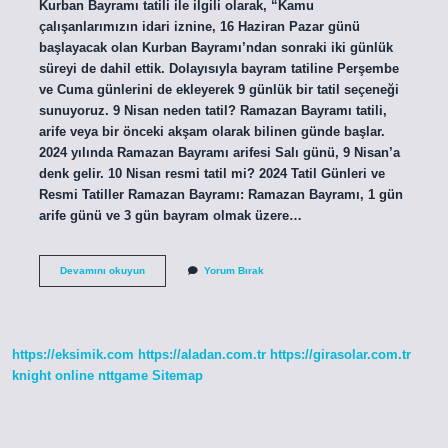
Kurban Bayramı tatili ile ilgili olarak, “Kamu
çalışanlarımızın idari iznine, 16 Haziran Pazar günü
başlayacak olan Kurban Bayramı’ndan sonraki iki günlük
süreyi de dahil ettik. Dolayısıyla bayram tatiline Perşembe
ve Cuma günlerini de ekleyerek 9 günlük bir tatil seçeneği
sunuyoruz. 9 Nisan neden tatil? Ramazan Bayramı tatili,
arife veya bir önceki akşam olarak bilinen günde başlar.
2024 yılında Ramazan Bayramı arifesi Salı günü, 9 Nisan’a
denk gelir. 10 Nisan resmi tatil mi? 2024 Tatil Günleri ve
Resmi Tatiller Ramazan Bayramı: Ramazan Bayramı, 1 gün
arife günü ve 3 gün bayram olmak üzere…
9
Devamını okuyun
Yorum Bırak
Nisan
Arefe
Günü
Resmî
Tatil
https://eksimik.com
https://aladan.com.tr
https://girasolar.com.tr
Mi
knight online
nttgame
Sitemap