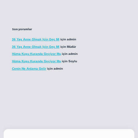
Son yorumlar
36 Yaş Anne Olmak Için Geç Mi
için
admin
36 Yaş Anne Olmak Için Geç Mi
için
Müdür
Hüma Kuşu Kuranda Geçiyor Mu
için
admin
Hüma Kuşu Kuranda Geçiyor Mu
için
Soylu
Cenin Ne Anlama Gelir
için
admin
o
betci giriş
betci giriş
hiltonbet yeni giriş