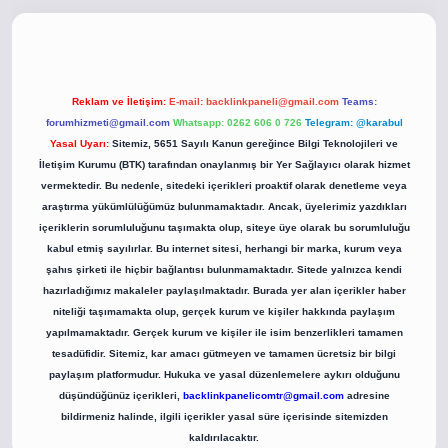
xper.xyz/
betci.co
betci giriş
betci giriş
hiltonbet yeni giriş
Reklam ve İletişim:
E-mail:
backlinkpaneli@gmail.com
Teams:
forumhizmeti@gmail.com
Whatsapp: 0262 606 0 726
Telegram: @karabul
Yasal Uyarı:
Sitemiz, 5651 Sayılı Kanun gereğince Bilgi Teknolojileri ve
İletişim Kurumu (BTK) tarafından onaylanmış bir Yer Sağlayıcı olarak hizmet
vermektedir. Bu nedenle, sitedeki içerikleri proaktif olarak denetleme veya
araştırma yükümlülüğümüz bulunmamaktadır. Ancak, üyelerimiz yazdıkları
içeriklerin sorumluluğunu taşımakta olup, siteye üye olarak bu sorumluluğu
kabul etmiş sayılırlar. Bu internet sitesi, herhangi bir marka, kurum veya
şahıs şirketi ile hiçbir bağlantısı bulunmamaktadır. Sitede yalnızca kendi
hazırladığımız makaleler paylaşılmaktadır. Burada yer alan içerikler haber
niteliği taşımamakta olup, gerçek kurum ve kişiler hakkında paylaşım
yapılmamaktadır. Gerçek kurum ve kişiler ile isim benzerlikleri tamamen
tesadüfidir. Sitemiz, kar amacı gütmeyen ve tamamen ücretsiz bir bilgi
paylaşım platformudur. Hukuka ve yasal düzenlemelere aykırı olduğunu
düşündüğünüz içerikleri,
backlinkpanelicomtr@gmail.com
adresine
bildirmeniz halinde, ilgili içerikler yasal süre içerisinde sitemizden
kaldırılacaktır.