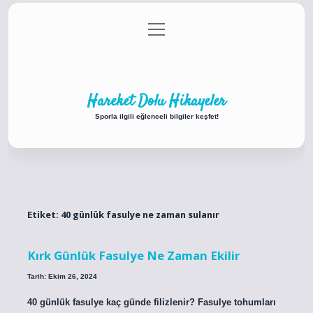
menüyü
Anasayfa
Gizlilik Politikası
Yasal Uyarı
aç
Hakkımızda
Hareket Dolu Hikayeler
Sporla ilgili eğlenceli bilgiler keşfet!
Etiket:
40 günlük fasulye ne zaman sulanır
Kırk Günlük Fasulye Ne Zaman Ekilir
Tarih: Ekim 26, 2024
40 günlük fasulye kaç günde filizlenir? Fasulye tohumları