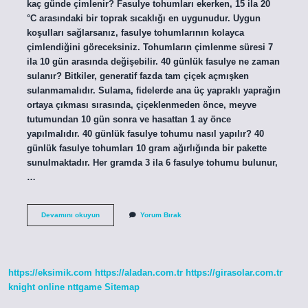
kaç günde çimlenir? Fasulye tohumları ekerken, 15 ila 20
°C arasındaki bir toprak sıcaklığı en uygunudur. Uygun
koşulları sağlarsanız, fasulye tohumlarının kolayca
çimlendiğini göreceksiniz. Tohumların çimlenme süresi 7
ila 10 gün arasında değişebilir. 40 günlük fasulye ne zaman
sulanır? Bitkiler, generatif fazda tam çiçek açmışken
sulanmamalıdır. Sulama, fidelerde ana üç yapraklı yaprağın
ortaya çıkması sırasında, çiçeklenmeden önce, meyve
tutumundan 10 gün sonra ve hasattan 1 ay önce
yapılmalıdır. 40 günlük fasulye tohumu nasıl yapılır? 40
günlük fasulye tohumları 10 gram ağırlığında bir pakette
sunulmaktadır. Her gramda 3 ila 6 fasulye tohumu bulunur,
…
Kırk
Devamını okuyun
Yorum Bırak
Günlük
Fasulye
Ne
Zaman
Ekilir
https://eksimik.com
https://aladan.com.tr
https://girasolar.com.tr
knight online
nttgame
Sitemap