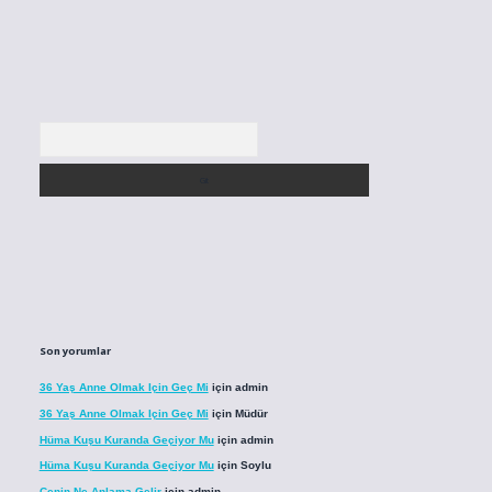
Arama
Son yorumlar
36 Yaş Anne Olmak Için Geç Mi
için
admin
36 Yaş Anne Olmak Için Geç Mi
için
Müdür
Hüma Kuşu Kuranda Geçiyor Mu
için
admin
Hüma Kuşu Kuranda Geçiyor Mu
için
Soylu
Cenin Ne Anlama Gelir
için
admin