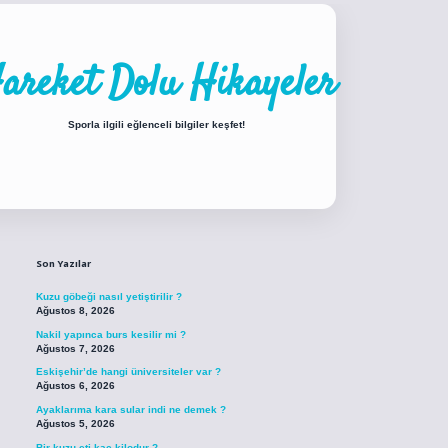
areket Dolu Hikayeler
Sporla ilgili eğlenceli bilgiler keşfet!
Sidebar
piabellacasino sitesi
https://www.betexper.xyz/
betci.co
betci giriş
betci gir
Son Yazılar
Kuzu göbeği nasıl yetiştirilir ?
Ağustos 8, 2026
Nakil yapınca burs kesilir mi ?
Ağustos 7, 2026
Eskişehir’de hangi üniversiteler var ?
Ağustos 6, 2026
Ayaklarıma kara sular indi ne demek ?
Ağustos 5, 2026
Bir kuzu eti kaç kilodur ?