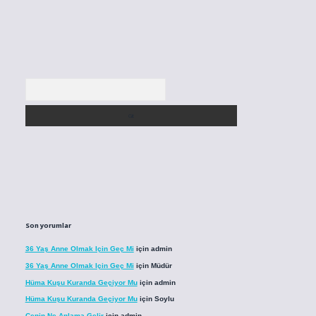
Arama
Son yorumlar
36 Yaş Anne Olmak Için Geç Mi
için
admin
36 Yaş Anne Olmak Için Geç Mi
için
Müdür
Hüma Kuşu Kuranda Geçiyor Mu
için
admin
Hüma Kuşu Kuranda Geçiyor Mu
için
Soylu
Cenin Ne Anlama Gelir
için
admin