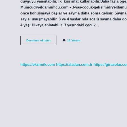
duyguyu yansıtabilir. İki kişi sıfat kullanabilir.Daha fazla 
Mumcudryeldamumcu.com › 3-yas-cocuk-gelisimidryeldamumcu
önce konuşmaya başlar ve sayma daha sonra gelişir. Sayma b
sayısı uyuşmayabilir. 3 ve 4 yaşlarında sözlü sayma daha doğr
4 yaş: Hikaye anlatabilir. 3 yaşındaki çocuk…
3
Devamını okuyun
12 Yorum
Yaşındaki
Bir
Çocuğa
Neler
Öğretilir
https://eksimik.com
https://aladan.com.tr
https://girasolar.co