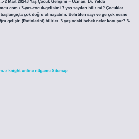
öğe…•2 Mart 20243 Yaş Çocuk Gelişimi – Uzman. Dr. Yelda
.com › 3-yas-cocuk-gelisimi 3 yaş sayıları bilir mi? Çocuklar
aşlangıçta çok doğru olmayabilir. Belirtilen sayı ve gerçek nesne
u gelişir. (Rutinlerini) bilirler. 3 yaşındaki bebek neler konuşur? 3-
m.tr
knight online
nttgame
Sitemap