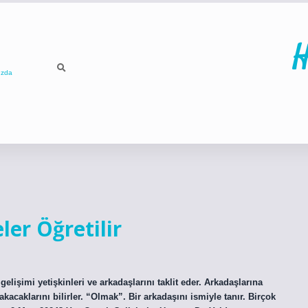
H
ızda
ilbet
betci
ler Öğretilir
lişimi yetişkinleri ve arkadaşlarını taklit eder. Arkadaşlarına
kacaklarını bilirler. “Olmak”. Bir arkadaşını ismiyle tanır. Birçok