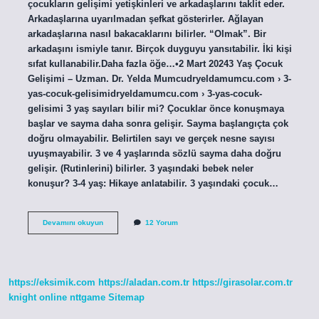
çocukların gelişimi yetişkinleri ve arkadaşlarını taklit eder.
Arkadaşlarına uyarılmadan şefkat gösterirler. Ağlayan
arkadaşlarına nasıl bakacaklarını bilirler. “Olmak”. Bir
arkadaşını ismiyle tanır. Birçok duyguyu yansıtabilir. İki kişi
sıfat kullanabilir.Daha fazla öğe…•2 Mart 20243 Yaş Çocuk
Gelişimi – Uzman. Dr. Yelda Mumcudryeldamumcu.com › 3-
yas-cocuk-gelisimidryeldamumcu.com › 3-yas-cocuk-
gelisimi 3 yaş sayıları bilir mi? Çocuklar önce konuşmaya
başlar ve sayma daha sonra gelişir. Sayma başlangıçta çok
doğru olmayabilir. Belirtilen sayı ve gerçek nesne sayısı
uyuşmayabilir. 3 ve 4 yaşlarında sözlü sayma daha doğru
gelişir. (Rutinlerini) bilirler. 3 yaşındaki bebek neler
konuşur? 3-4 yaş: Hikaye anlatabilir. 3 yaşındaki çocuk…
3
Devamını okuyun
12 Yorum
Yaşındaki
Bir
Çocuğa
Neler
Öğretilir
https://eksimik.com
https://aladan.com.tr
https://girasolar.com.tr
knight online
nttgame
Sitemap