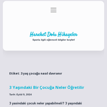
menüyü
Anasayfa
Gizlilik Politikası
Yasal Uyarı
aç
Hakkımızda
Hareket Dolu Hikayeler
Sporla ilgili eğlenceli bilgiler keşfet!
Etiket:
3 yaş çocuğu nasıl davranır
3 Yaşındaki Bir Çocuğa Neler Öğretilir
Tarih: Eylül 9, 2024
3 yasindaki çocuk neler yapabilmeli? 3 yaşındaki