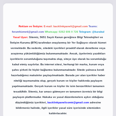
o
betci giriş
betci giriş
hiltonbet yeni giriş
Reklam ve İletişim:
E-mail:
backlinkpaneli@gmail.com
Teams:
forumhizmeti@gmail.com
Whatsapp: 0262 606 0 726
Telegram: @karabul
Yasal Uyarı:
Sitemiz, 5651 Sayılı Kanun gereğince Bilgi Teknolojileri ve
İletişim Kurumu (BTK) tarafından onaylanmış bir Yer Sağlayıcı olarak hizmet
vermektedir. Bu nedenle, sitedeki içerikleri proaktif olarak denetleme veya
araştırma yükümlülüğümüz bulunmamaktadır. Ancak, üyelerimiz yazdıkları
içeriklerin sorumluluğunu taşımakta olup, siteye üye olarak bu sorumluluğu
kabul etmiş sayılırlar. Bu internet sitesi, herhangi bir marka, kurum veya
şahıs şirketi ile hiçbir bağlantısı bulunmamaktadır. Sitede yalnızca kendi
hazırladığımız makaleler paylaşılmaktadır. Burada yer alan içerikler haber
niteliği taşımamakta olup, gerçek kurum ve kişiler hakkında paylaşım
yapılmamaktadır. Gerçek kurum ve kişiler ile isim benzerlikleri tamamen
tesadüfidir. Sitemiz, kar amacı gütmeyen ve tamamen ücretsiz bir bilgi
paylaşım platformudur. Hukuka ve yasal düzenlemelere aykırı olduğunu
düşündüğünüz içerikleri,
backlinkpanelicomtr@gmail.com
adresine
bildirmeniz halinde, ilgili içerikler yasal süre içerisinde sitemizden
kaldırılacaktır.