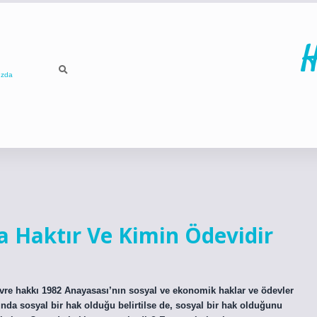
H
ızda
ilbet
betci
p
a Haktır Ve Kimin Ödevidir
 çevre hakkı 1982 Anayasası’nın sosyal ve ekonomik haklar ve ödevler
da sosyal bir hak olduğu belirtilse de, sosyal bir hak olduğunu