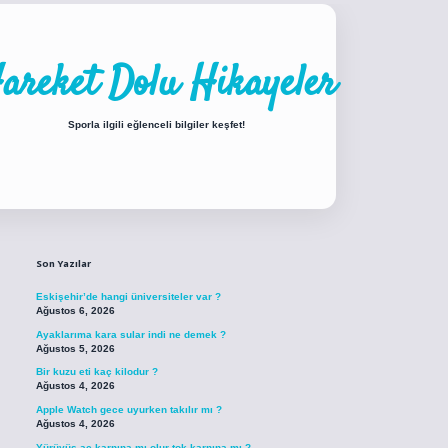
areket Dolu Hikayeler
Sporla ilgili eğlenceli bilgiler keşfet!
Sidebar
iabellacasino sitesi
https://www.betexper.xyz/
betci.co
betci giriş
betci giri
Son Yazılar
Eskişehir’de hangi üniversiteler var ?
Ağustos 6, 2026
Ayaklarıma kara sular indi ne demek ?
Ağustos 5, 2026
Bir kuzu eti kaç kilodur ?
Ağustos 4, 2026
Apple Watch gece uyurken takılır mı ?
Ağustos 4, 2026
Yürüyüş aç karnına mı olur tok karnına mı ?