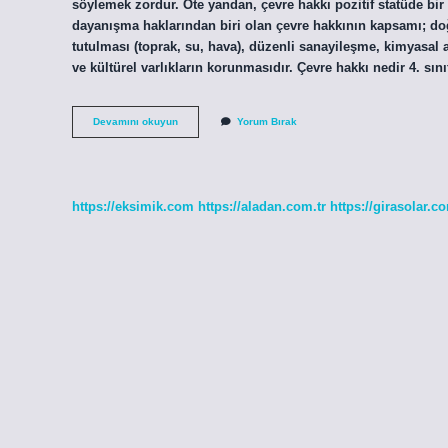
söylemek zordur. Öte yandan, çevre hakkı pozitif statüde bir
dayanışma haklarından biri olan çevre hakkının kapsamı; doğ
tutulması (toprak, su, hava), düzenli sanayileşme, kimyasal at
ve kültürel varlıkların korunmasıdır. Çevre hakkı nedir 4. s
Çevre
Devamını okuyun
Yorum Bırak
Hakkı
Hangi
Canlıya
Haktır
Ve
https://eksimik.com
https://aladan.com.tr
https://girasolar.co
Kimin
Ödevidir