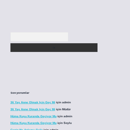
Arama
Son yorumlar
36 Yaş Anne Olmak Için Geç Mi
için
admin
36 Yaş Anne Olmak Için Geç Mi
için
Müdür
Hüma Kuşu Kuranda Geçiyor Mu
için
admin
Hüma Kuşu Kuranda Geçiyor Mu
için
Soylu
Cenin Ne Anlama Gelir
için
admin